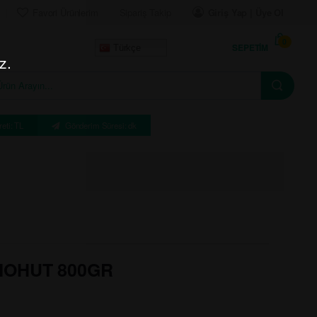
Favori Ürünlerim
Sipariş Takip
Giriş Yap | Üye Ol
0
SEPETIM
Türkçe
z.
eti: TL
Gönderim Süresi: dk
NOHUT 800GR