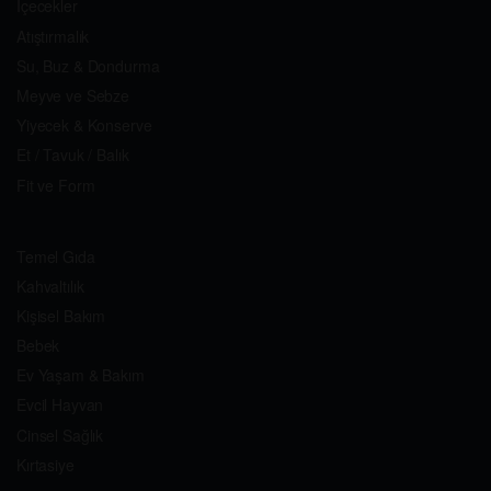
İçecekler
Atıştırmalık
Su, Buz & Dondurma
Meyve ve Sebze
Yiyecek & Konserve
Et / Tavuk / Balık
Fit ve Form
Temel Gıda
Kahvaltılık
Kişisel Bakım
Bebek
Ev Yaşam & Bakım
Evcil Hayvan
Cinsel Sağlık
Kırtasiye