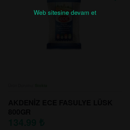
Web sitesine devam et
Ürün Durumu:
Stokta
AKDENİZ ECE FASULYE LÜSK
800GR
134.99
₺