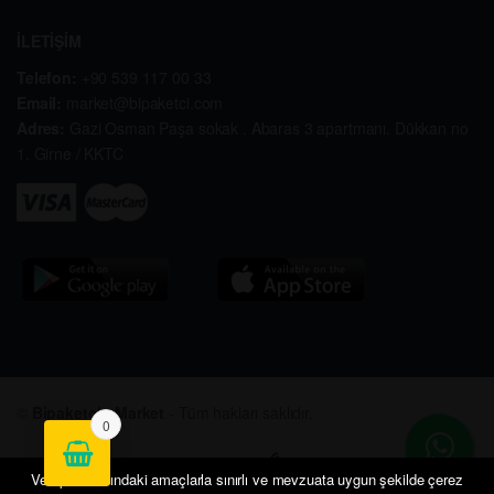
İLETİŞİM
Telefon:
+90 539 117 00 33
Email:
market@bipaketci.com
Adres:
Gazi Osman Paşa sokak . Abaras 3 apartmanı. Dükkan no
1. Girne / KKTC
©
Bipaketçi - Market
- Tüm hakları saklıdır.
0
Veri politikasındaki amaçlarla sınırlı ve mevzuata uygun şekilde çerez