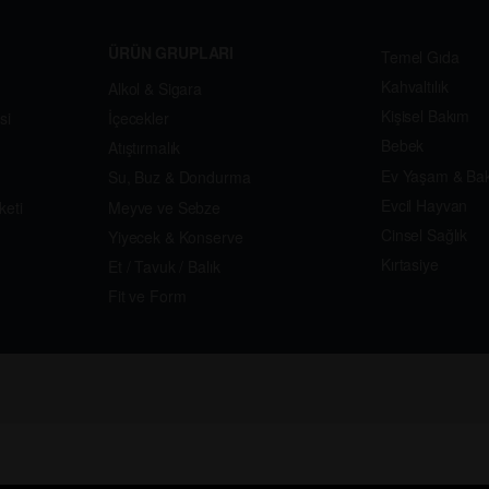
ÜRÜN GRUPLARI
Temel Gıda
Kahvaltılık
Alkol & Sigara
Kişisel Bakım
si
İçecekler
Bebek
Atıştırmalık
Ev Yaşam & Ba
Su, Buz & Dondurma
Evcil Hayvan
keti
Meyve ve Sebze
Cinsel Sağlık
Yiyecek & Konserve
Kırtasiye
Et / Tavuk / Balık
Fit ve Form