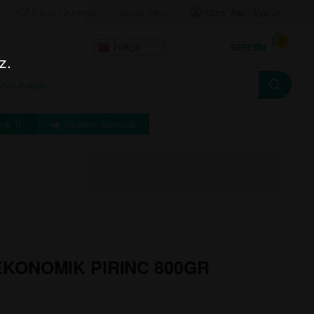
Favori Ürünlerim
Sipariş Takip
Giriş Yap | Üye Ol
0
SEPETIM
Türkçe
z.
eti: TL
Gönderim Süresi: dk
EKONOMIK PIRINC 800GR