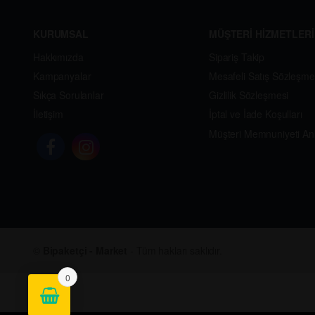
KURUMSAL
MÜŞTERİ HİZMETLERİ
Hakkımızda
Sipariş Takip
Kampanyalar
Mesafeli Satış Sözleşme
Sıkça Sorulanlar
Gizlilik Sözleşmesi
İletişim
İptal ve İade Koşulları
Müşteri Memnuniyeti An
©
Bipaketçi - Market
- Tüm hakları saklıdır.
0