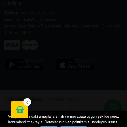
İLETİŞİM
Telefon:
+90 539 117 00 33
Email:
market@bipaketci.com
Adres:
Gazi Osman Paşa sokak . Abaras 3 apartmanı. Dükkan no
1. Girne / KKTC
©
Bipaketçi - Market
- Tüm hakları saklıdır.
0
Veri politikasındaki amaçlarla sınırlı ve mevzuata uygun şekilde çerez
konumlandırmaktayız. Detaylar için veri politikamızı inceleyebilirsiniz.