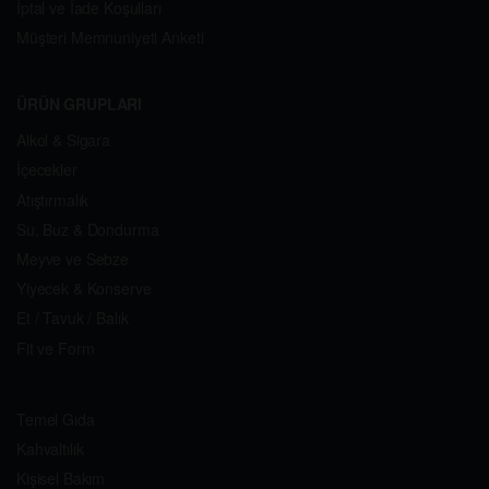
İptal ve İade Koşulları
Müşteri Memnuniyeti Anketi
ÜRÜN GRUPLARI
Alkol & Sigara
İçecekler
Atıştırmalık
Su, Buz & Dondurma
Meyve ve Sebze
Yiyecek & Konserve
Et / Tavuk / Balık
Fit ve Form
Temel Gıda
Kahvaltılık
Kişisel Bakım