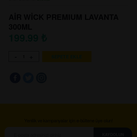
AİR WİCK PREMIUM LAVANTA
300ML
199.99
₺
-
+
SEPETE EKLE
Yenilik ve kampanyalar için e-bültene üye olun!
KAYDOLUN