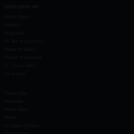
ÜRÜN GRUPLARI
Alkol & Sigara
İçecekler
Atıştırmalık
Su, Buz & Dondurma
Meyve ve Sebze
Yiyecek & Konserve
Et / Tavuk / Balık
Fit ve Form
Temel Gıda
Kahvaltılık
Kişisel Bakım
Bebek
Ev Yaşam & Bakım
Evcil Hayvan