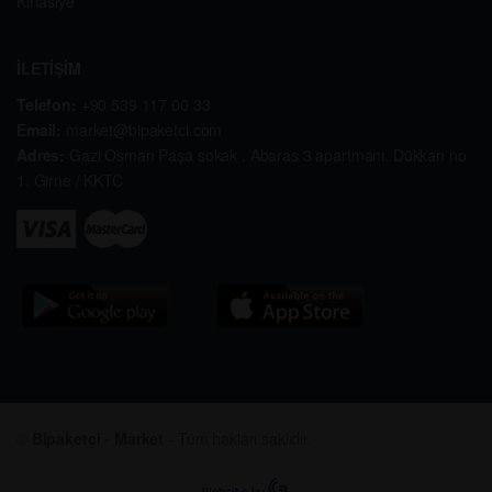
Kırtasiye
İLETİŞİM
Telefon:
+90 539 117 00 33
Email:
market@bipaketci.com
Adres:
Gazi Osman Paşa sokak . Abaras 3 apartmanı. Dükkan no
1. Girne / KKTC
©
Bipaketçi - Market
- Tüm hakları saklıdır.