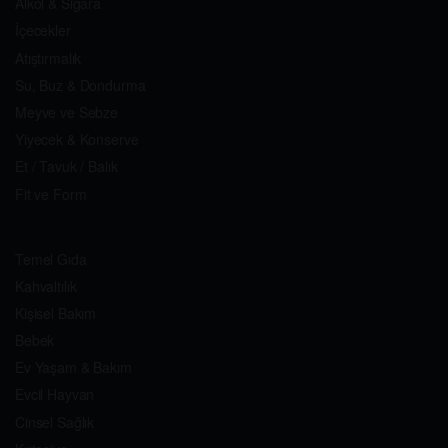
Alkol & Sigara
İçecekler
Atıştırmalık
Su, Buz & Dondurma
Meyve ve Sebze
Yiyecek & Konserve
Et / Tavuk / Balık
Fit ve Form
Temel Gıda
Kahvaltılık
Kişisel Bakım
Bebek
Ev Yaşam & Bakım
Evcil Hayvan
Cinsel Sağlık