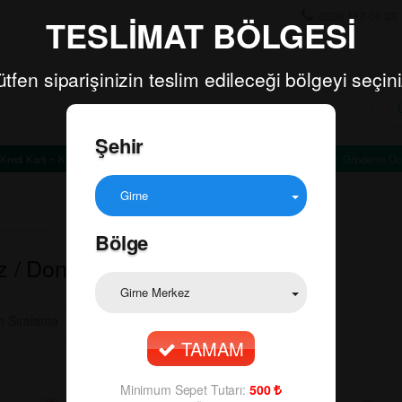
0539 117 00 33
TESLİMAT BÖLGESİ
ütfen siparişinizin teslim edileceği bölgeyi seçini
Şehir
Kredi Kartı ~ Kapıda Ödeme
Minimum Sepet Tutarı: TL
Gönderim Ücr
Girne
Bölge
z / Dondurma
Girne Merkez
TAMAM
Minimum Sepet Tutarı:
500