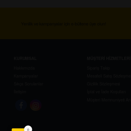
Yenilik ve kampanyalar için e-bültene üye olun!
KURUMSAL
MÜŞTERİ HİZMETLERİ
Hakkımızda
Sipariş Takip
Kampanyalar
Mesafeli Satış Sözleşme
Sıkça Sorulanlar
Gizlilik Sözleşmesi
İletişim
İptal ve İade Koşulları
Müşteri Memnuniyeti An
0