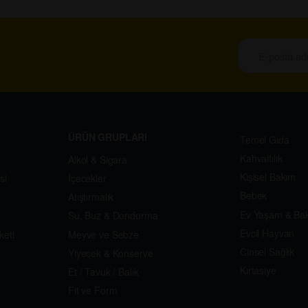
ÜRÜN GRUPLARI
Temel Gıda
Kahvaltılık
Alkol & Sigara
Kişisel Bakım
si
İçecekler
Bebek
Atıştırmalık
Ev Yaşam & Ba
Su, Buz & Dondurma
Evcil Hayvan
keti
Meyve ve Sebze
Cinsel Sağlık
Yiyecek & Konserve
Kırtasiye
Et / Tavuk / Balık
Fit ve Form