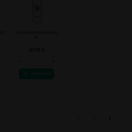
ELI
ULUDAG KAYNAK SU 400
ML
20.99
₺
+
-
+
Sepete Ekle
4
1
2
3