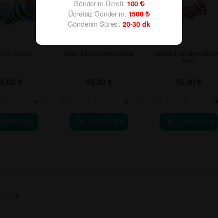
Gönderim Ücreti:
100
Ücretsiz Gönderim:
1500
Gönderim Süresi:
20-30
dk
STER OCEAN
TWISTER OKYANUS 65ML
TWISTER ORAMN MEYV
65ML
15.00
₺
15.00
₺
15.00
₺
+
-
+
-
Sepete Ekle
Sepete Ekle
Sepete Ekle