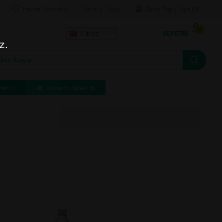
Favori Ürünlerim
Sipariş Takip
Giriş Yap | Üye Ol
0
SEPETIM
Türkçe
z.
eti: TL
Gönderim Süresi: dk