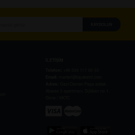
KAYDOLUN
İLETİŞİM
Telefon:
+90 539 117 00 33
Email:
market@bipaketci.com
Adres:
Gazi Osman Paşa sokak .
Abaras 3 apartmanı. Dükkan no 1.
kım
Girne / KKTC