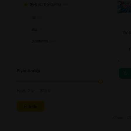
Su-Buz / Dondurma
(309)
Su
(56)
Buz
(1)
TWİ
Dondurma
(245)
-
Fiyat Aralığı
Fiyat:
2 ₺
—
325 ₺
Filtrele