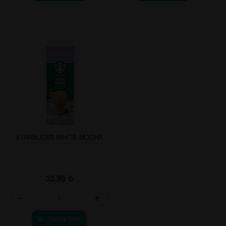
STARBUCKS WHİTE MOCHA
33.99
₺
-
+
Sepete Ekle