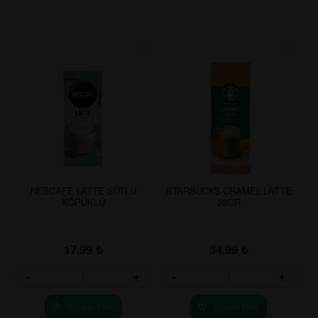
NESCAFE LATTE SÜTLU
STARBUCKS CRAMEL LATTE
KÖPÜKLÜ
23GR
17.99
₺
34.99
₺
-
+
-
+
Sepete Ekle
Sepete Ekle