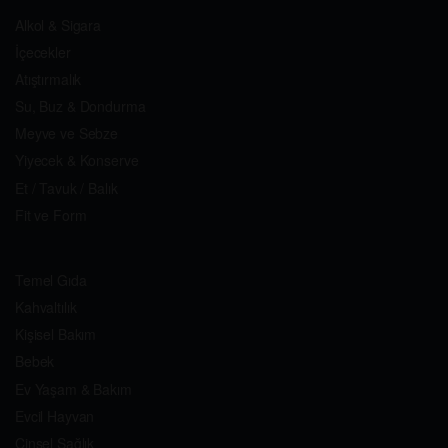
Alkol & Sigara
İçecekler
Atıştırmalık
Su, Buz & Dondurma
Meyve ve Sebze
Yiyecek & Konserve
Et / Tavuk / Balık
Fit ve Form
Temel Gıda
Kahvaltılık
Kişisel Bakım
Bebek
Ev Yaşam & Bakım
Evcil Hayvan
Cinsel Sağlık