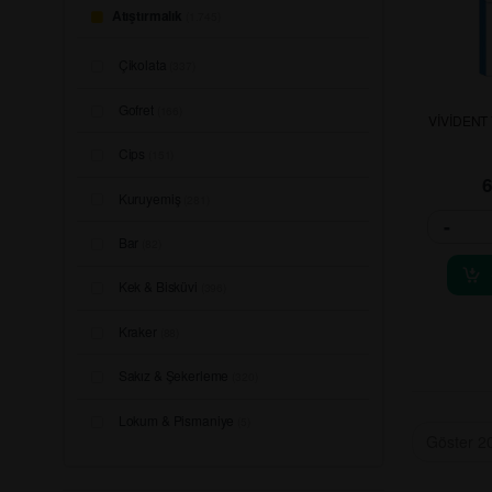
Atıştırmalık
(1.745)
Çikolata
(337)
Gofret
(166)
VİVİDENT
Cips
(151)
Kuruyemiş
(281)
-
Bar
(82)
Kek & Bisküvi
(396)
Kraker
(88)
Sakız & Şekerleme
(320)
Lokum & Pismaniye
(5)