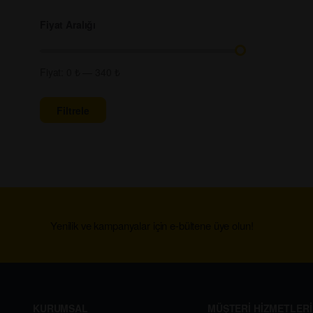
Fiyat Aralığı
Fiyat:
0 ₺
—
340 ₺
Filtrele
Yenilik ve kampanyalar için e-bültene üye olun!
KURUMSAL
MÜŞTERİ HİZMETLERİ