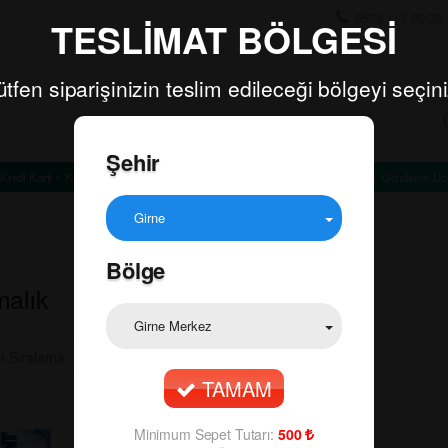
0539 117 00 33
TESLİMAT BÖLGESİ
ütfen siparişinizin teslim edileceği bölgeyi seçini
Şehir
Kredi Kartı ~ Kapıda Ödeme
Minimum Sepet Tutarı: TL
Gönderim Ücr
Girne
Bölge
malık
Girne Merkez
TAMAM
Minimum Sepet Tutarı:
500