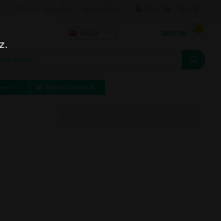
Favori Ürünlerim
Sipariş Takip
Giriş Yap | Üye Ol
0
SEPETIM
Türkçe
z.
eti: TL
Gönderim Süresi: dk