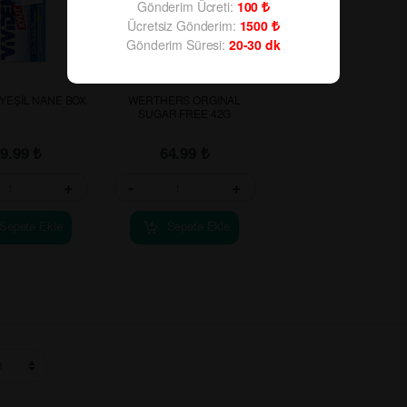
Gönderim Ücreti:
100
Ücretsiz Gönderim:
1500
Gönderim Süresi:
20-30
dk
 YEŞİL NANE BOX
WERTHERS ORGINAL
SUGAR FREE 42G
69.99
₺
64.99
₺
+
-
+
Sepete Ekle
Sepete Ekle