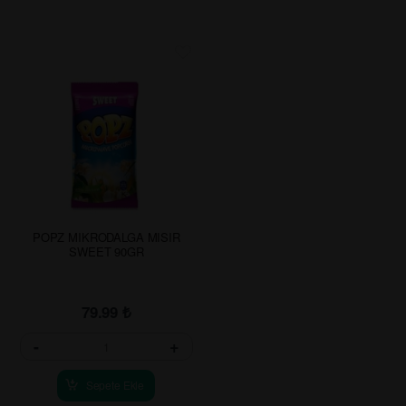
POPZ MIKRODALGA MISIR
SWEET 90GR
79.99
₺
-
+
Sepete Ekle