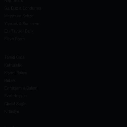
Atıştırmalık
Su, Buz & Dondurma
Meyve ve Sebze
Yiyecek & Konserve
Et / Tavuk / Balık
Fit ve Form
Temel Gıda
Kahvaltılık
Kişisel Bakım
Bebek
Ev Yaşam & Bakım
Evcil Hayvan
Cinsel Sağlık
Kırtasiye