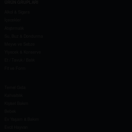
ÜRÜN GRUPLARI
Alkol & Sigara
İçecekler
Atıştırmalık
Su, Buz & Dondurma
Meyve ve Sebze
Yiyecek & Konserve
Et / Tavuk / Balık
Fit ve Form
Temel Gıda
Kahvaltılık
Kişisel Bakım
Bebek
Ev Yaşam & Bakım
Evcil Hayvan