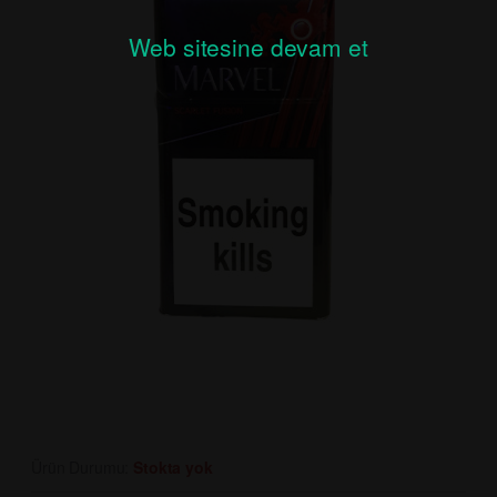
Web sitesine devam et
Ürün Durumu:
Stokta yok