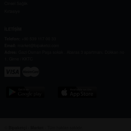
Cinsel Sağlık
Kırtasiye
İLETİŞİM
Telefon:
+90 539 117 00 33
Email:
market@bipaketci.com
Adres:
Gazi Osman Paşa sokak . Abaras 3 apartmanı. Dükkan no
1. Girne / KKTC
©
Bipaketçi - Market
- Tüm hakları saklıdır.