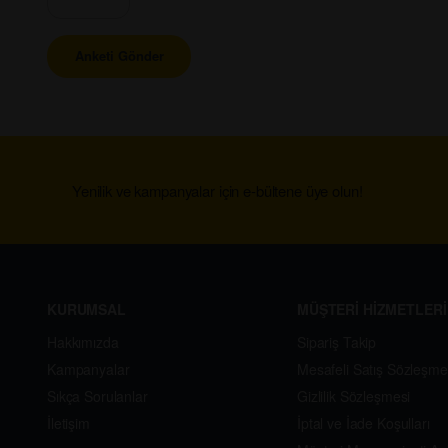
Yenilik ve kampanyalar için e-bültene üye olun!
KURUMSAL
MÜŞTERİ HİZMETLERİ
Hakkımızda
Sipariş Takip
Kampanyalar
Mesafeli Satış Sözleşme
Sıkça Sorulanlar
Gizlilik Sözleşmesi
İletişim
İptal ve İade Koşulları