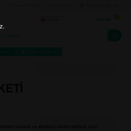
Favori Ürünlerim
Sipariş Takip
Giriş Yap | Üye Ol
0
SEPETIM
Türkçe
z.
eti: TL
Gönderim Süresi: dk
KETI
 ürünler hatasız ve eksiksiz teslim ediliyor mu?