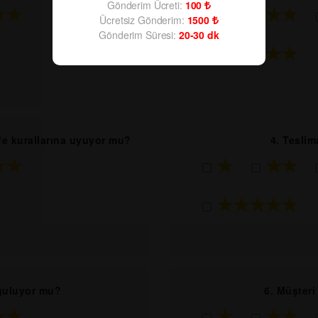
Gönderim Ücreti:
100
★★
★
★★
Ücretsiz Gönderim:
1500
Gönderim Süresi:
20-30
dk
★★★★★
afe kurallarına uyuyor mu?
4. Teslim
★★
★
★★
★★★★★
yguluyor mu?
6. Müşter
★★
★
★★