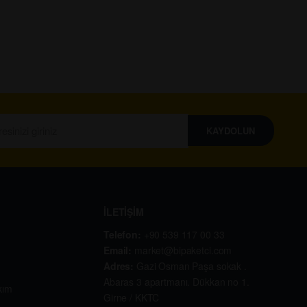
KAYDOLUN
İLETİŞİM
Telefon:
+90 539 117 00 33
Email:
market@bipaketci.com
Adres:
Gazi Osman Paşa sokak .
Abaras 3 apartmanı. Dükkan no 1.
kım
Girne / KKTC